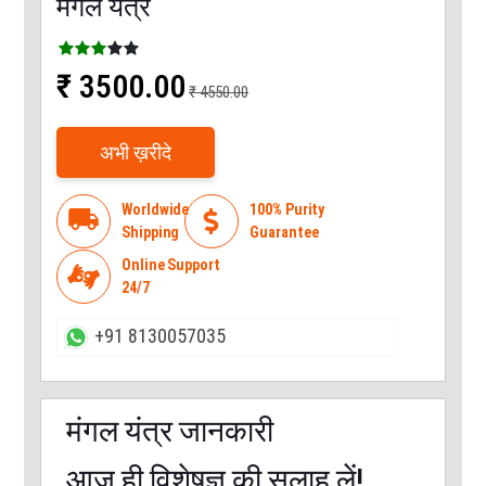
मंगल यंत्र
₹ 3500.00
₹ 4550.00
अभी ख़रीदे
Worldwide
100% Purity
local_shipping

Shipping
Guarantee
Online Support

24/7
+91 8130057035
मंगल यंत्र जानकारी
आज ही विशेषज्ञ की सलाह लें!