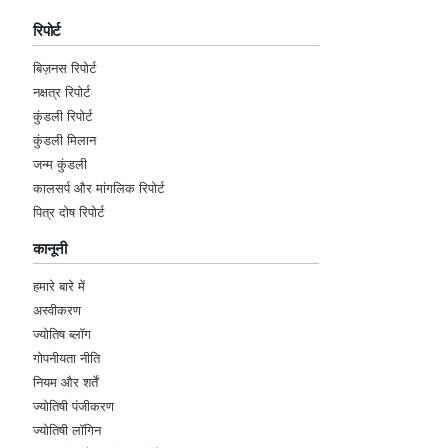
Wednesday, 14 September 2022
रिपोर्ट
Thank you for help of peoples.
बिज़नस रिपोर्ट
नक्षत्र रिपोर्ट
★★★★★
R
कुंडली रिपोर्ट
Wednesday, 14 September 2022
कुंडली मिलान
Thank you sir, your predictions and
जन्म कुंडली
Remedies are unique and very effective, my
कालसर्प और मांगलिक रिपोर्ट
problem is solved now, i will contact you
पित्र दोष रिपोर्ट
again, Recommend to my friends and
Relatives.
कानूनी
★★★★★
हमारे बारे में
N
अस्वीकरण
Wednesday, 14 September 2022
ज्योतिष ब्लॉग
गोपनीयता नीति
★★★★★
P
नियम और शर्तें
ज्योतिषी पंजीकरण
Friday, 09 September 2022
ज्योतिषी लॉगिन