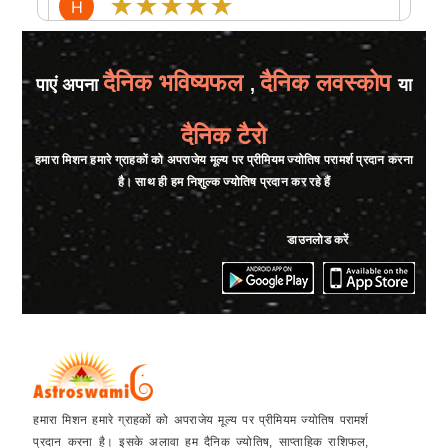
★★★★★
H
Thursday, 22 September 2022
दैनिक भविष्यफल
दैनिक लवस्कोप
पाएं अपना
,
या
★★★★★
A
Thursday, 22 September 2022
दैनिक टैरो
हमारा मिशन हमारे ग्राहकों को अपराजेय मूल्य पर प्रीमियम ज्योतिष परामर्श प्रदान करना
★★★★★
है। साथ ही हम निशुल्क ज्योतिष प्रदान कर रहे हैं
A
Sunday, 18 September 2022
little bit slow.....balance khatam
डाउनलोड करें
★★★★★
T
Saturday, 17 September 2022
It was great experience with Aacharya
Avinash I got correct path and doing remedy
which he told me now I am feeling relief too
much
हमारा मिशन हमारे ग्राहकों को अपराजेय मूल्य पर प्रीमियम ज्योतिष परामर्श
प्रदान करना है। इसके अलावा हम दैनिक ज्योतिष, साप्ताहिक राशिफल,