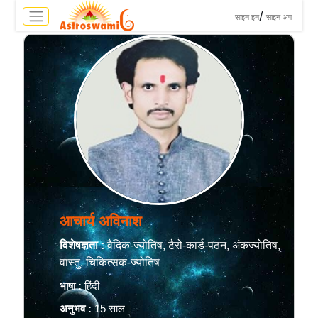
>
/
साइन इन
साइन अप
आचार्य अविनाश
विशेषज्ञता :
वैदिक-ज्योतिष, टैरो-कार्ड-पठन, अंकज्योतिष,
वास्तु, चिकित्सक-ज्योतिष
भाषा :
हिंदी
अनुभव :
15 साल