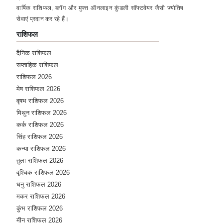
★★★★★
M
वार्षिक राशिफल, ब्लॉग और मुफ्त ऑनलाइन कुंडली सॉफ्टवेयर जैसी ज्योतिष
सेवाएं प्रदान कर रहे हैं।
Saturday, 17 September 2022
राशिफल
Very nice astrologer, exact prediction and
encouraging support and guidance from
दैनिक राशिफल
Aacharya Avinash ji.
सप्ताहिक राशिफल
राशिफल 2026
★★★★★
K
मेष राशिफल 2026
Saturday, 17 September 2022
वृषभ राशिफल 2026
He is perfect astrologer,he quickly
मिथुन राशिफल 2026
understand the problem and solved
कर्क राशिफल 2026
them,he never disappoint.
सिंह राशिफल 2026
कन्या राशिफल 2026
★★★★★
Y
तुला राशिफल 2026
Saturday, 17 September 2022
वृश्चिक राशिफल 2026
Great experience, give exact information
धनु राशिफल 2026
and suggestions, explain very clearly
मकर राशिफल 2026
कुंभ राशिफल 2026
★★★★★
R
मीन राशिफल 2026