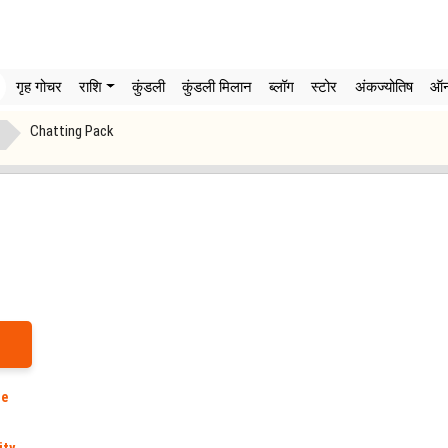
गृह गोचर
राशि
कुंडली
कुंडली मिलान
ब्लॉग
स्टोर
अंकज्योतिष
ऑन
Chatting Pack
de