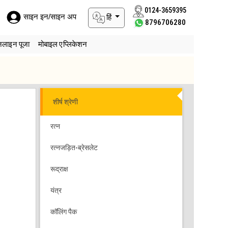
0124-3659395
साइन इन/साइन अप
हिं
8796706280
लाइन पूजा
मोबाइल एप्लिकेशन
शीर्ष श्रेणी
रत्न
रत्नजड़ित-ब्रेसलेट
रूद्राक्ष
यंत्र
कॉलिंग पैक