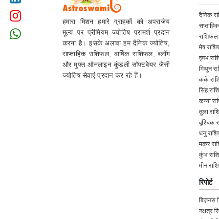
दैनिक र
हमारा मिशन हमारे ग्राहकों को अपराजेय
सप्ताहि
मूल्य पर प्रीमियम ज्योतिष परामर्श प्रदान
राशिफल
करना है। इसके अलावा हम दैनिक ज्योतिष,
मेष राश
साप्ताहिक राशिफल, वार्षिक राशिफल, ब्लॉग
वृषभ रा
और मुफ्त ऑनलाइन कुंडली सॉफ्टवेयर जैसी
मिथुन र
ज्योतिष सेवाएं प्रदान कर रहे हैं।
कर्क रा
सिंह रा
कन्या र
तुला रा
वृश्चिक
धनु राश
मकर रा
कुंभ रा
मीन राश
रिपोर्ट
बिज़नस रि
नक्षत्र रि