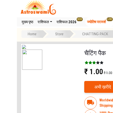
>
NEW
LIVE
मुख्य पृष्ठ
राशिफल
राशिफल 2026
ज्योतिष परामर्श
Home
Store
CHATTING-PACK
चैटिंग पैक
₹ 1.00
₹ 1.30
अभी ख़रीदे
Worldwi
local_shipping
Shipping