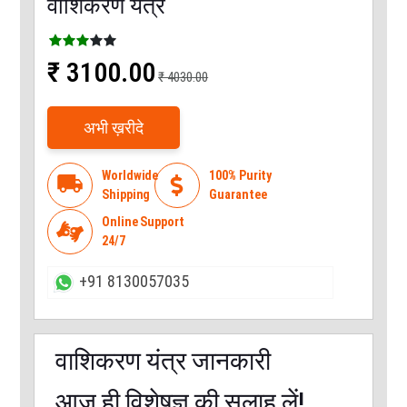
वाशिकरण यंत्र
₹ 3100.00
₹ 4030.00
अभी ख़रीदे
Worldwide
100% Purity
local_shipping

Shipping
Guarantee
Online Support

24/7
+91 8130057035
वाशिकरण यंत्र जानकारी
आज ही विशेषज्ञ की सलाह लें!