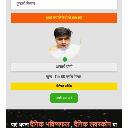
कुंडली मिलान
हमारे ज्योतिषियों से बात करें
हमा
आचार्य योगी
मूल्य : ₹16.00 प्रति मिनट.
मूल
विशेषज्ञ ज्योतिष
अभी बात करे
दैनिक भविष्यफल
दैनिक लवस्कोप
पाएं अपना
,
या