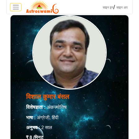
>
/
साइन इन
साइन अप
विशाल कुमार बंसल
विशेषज्ञता :
अंकज्योतिष
भाषा :
अंग्रेजी, हिंदी
अनुभव :
2 साल
₹ 8
/मिनट