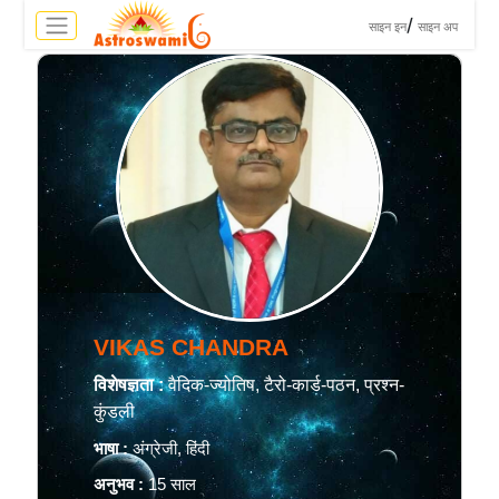
>
/
साइन इन
साइन अप
VIKAS CHANDRA
विशेषज्ञता :
वैदिक-ज्योतिष, टैरो-कार्ड-पठन, प्रश्न-
कुंडली
भाषा :
अंग्रेजी, हिंदी
अनुभव :
15 साल