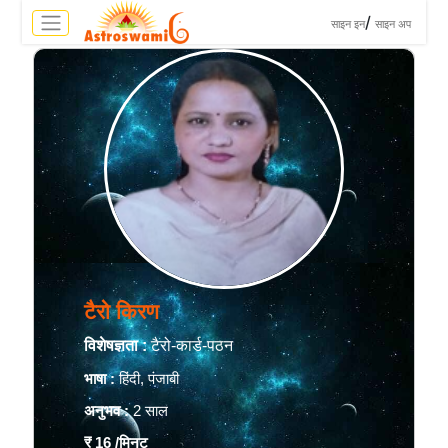
>
/
साइन इन
साइन अप
टैरो किरण
विशेषज्ञता :
टैरो-कार्ड-पठन
भाषा :
हिंदी, पंजाबी
अनुभव :
2 साल
₹ 16
/मिनट