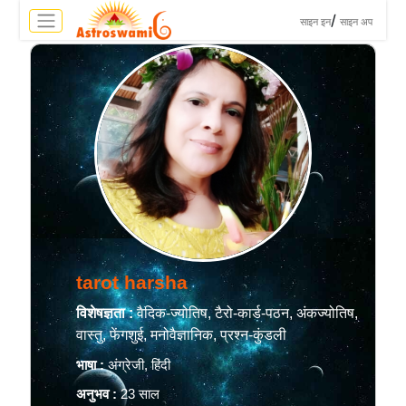
>
/
साइन इन
साइन अप
tarot harsha
विशेषज्ञता :
वैदिक-ज्योतिष, टैरो-कार्ड-पठन, अंकज्योतिष,
वास्तु, फेंगशुई, मनोवैज्ञानिक, प्रश्न-कुंडली
भाषा :
अंग्रेजी, हिंदी
अनुभव :
23 साल