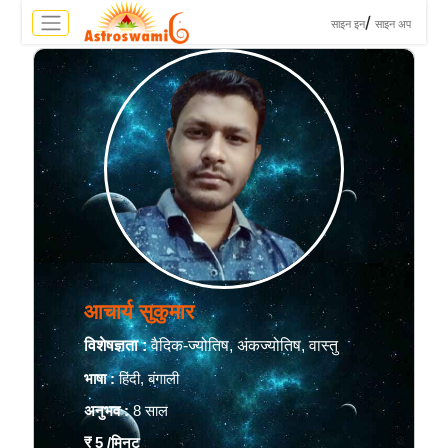
>
/
साइन इन
साइन अप
आचार्य सुकुमार
विशेषज्ञता :
वैदिक-ज्योतिष, अंकज्योतिष, वास्तु
भाषा :
हिंदी, बंगाली
अनुभव :
8 साल
₹ 5
/मिनट