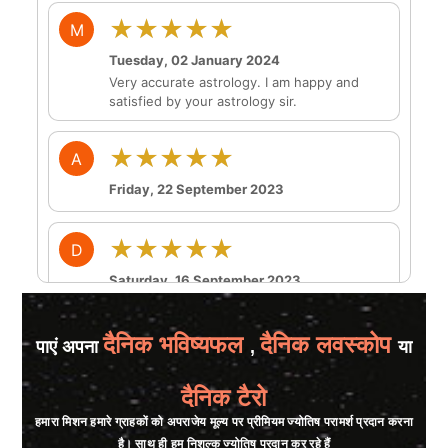
★★★★★
M
Tuesday, 02 January 2024
Very accurate astrology. I am happy and
satisfied by your astrology sir.
★★★★★
A
Friday, 22 September 2023
★★★★★
D
Saturday, 16 September 2023
★★★★★
S
दैनिक भविष्यफल
दैनिक लवस्कोप
पाएं अपना
,
या
Wednesday, 23 August 2023
दैनिक टैरो
हमारा मिशन हमारे ग्राहकों को अपराजेय मूल्य पर प्रीमियम ज्योतिष परामर्श प्रदान करना
★★★★★
K
है। साथ ही हम निशुल्क ज्योतिष प्रदान कर रहे हैं