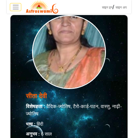
>
/
साइन इन
साइन अप
सीता देवी
विशेषज्ञता :
वैदिक-ज्योतिष, टैरो-कार्ड-पठन, वास्तु, नाढ़ी-
ज्योतिष
भाषा :
हिंदी
अनुभव :
6 साल