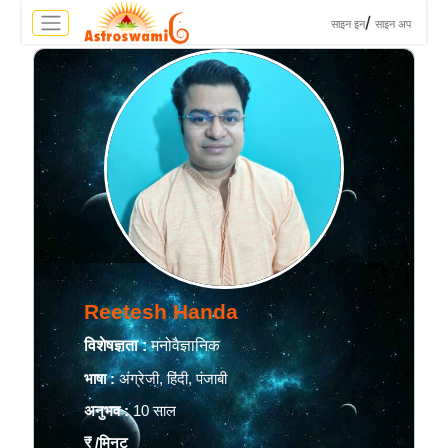
>
/
साइन इन
साइन अप
Reetesh Handa
विशेषज्ञता :
मनोवैज्ञानिक
भाषा :
अंग्रेजी, हिंदी, पंजाबी
अनुभव :
10 साल
₹
/मिनट