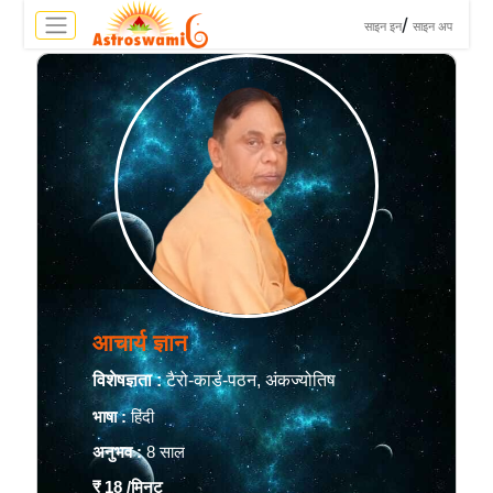
>
/
साइन इन
साइन अप
आचार्य ज्ञान
विशेषज्ञता :
टैरो-कार्ड-पठन, अंकज्योतिष
भाषा :
हिंदी
अनुभव :
8 साल
₹ 18
/मिनट