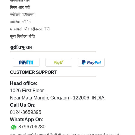
गोपनीयता नीति
नियम और शर्तें
ज्योतिषी पंजीकरण
ज्योतिषी लॉगिन
धनवापसी और रद्दीकरण नीति
मूल्य निर्धारण नीति
सुरक्षित भुगतान
CUSTOMER SUPPORT
Head office:
1026 First Floor,
Near Mata Mandir, Gurgaon - 122006, INDIA
Call Us On:
0124-3659395
WhatsApp On:
8796706280
अगर आपको हमारे वेबसाइट में किसी भी समस्या का सामना करना पड़ता है भुगतान से