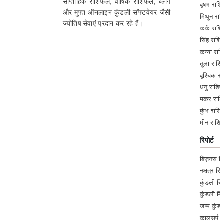
साप्ताहिक राशिफल, वार्षिक राशिफल, ब्लॉग
वृषभ र
और मुफ्त ऑनलाइन कुंडली सॉफ्टवेयर जैसी
Thursday, 13 October 2022
मिथुन 
ज्योतिष सेवाएं प्रदान कर रहे हैं।
कर्क र
सिंह र
★★★★★
R
कन्या 
Wednesday, 21 September 2022
तुला र
वृश्चिक
★★★★★
धनु रा
S
मकर रा
Tuesday, 20 September 2022
कुंभ र
मीन रा
★★★★★
K
रिपोर्ट
Tuesday, 20 September 2022
बिज़नस रि
नक्षत्र रि
★★★★★
S
कुंडली रि
Wednesday, 14 September 2022
कुंडली 
जन्म कुं
कालसर्प 