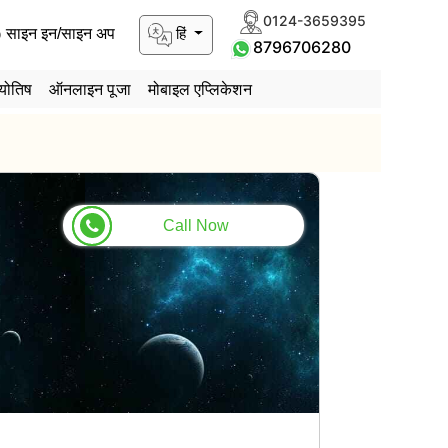
0124-3659395
हिं
साइन इन/साइन अप
8796706280
योतिष
ऑनलाइन पूजा
मोबाइल एप्लिकेशन
Call Now