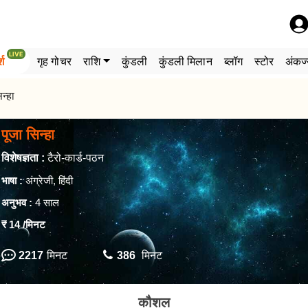
LIVE
्श
गृह गोचर
राशि
कुंडली
कुंडली मिलान
ब्लॉग
स्टोर
अंकज्
न्हा
पूजा सिन्हा
विशेषज्ञता :
टैरो-कार्ड-पठन
भाषा :
अंग्रेजी, हिंदी
अनुभव :
4 साल
₹ 14
/मिनट
2217
मिनट
386
मिनट
कौशल