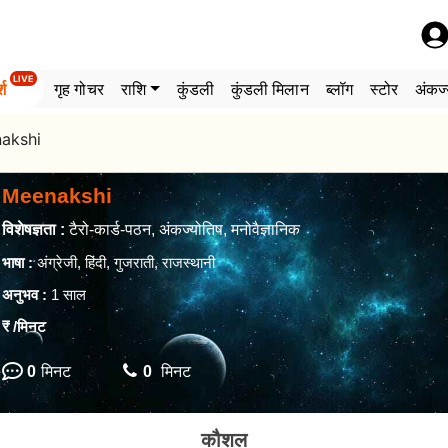
LIVE
्श
गृह गोचर
राशि
कुंडली
कुंडली मिलान
ब्लॉग
स्टोर
अंकज्
akshi
Meenakshi
विशेषज्ञता :
टैरो-कार्ड-पठन, अंकज्योतिष, मनोवैज्ञानिक
भाषा :
अंग्रेजी, हिंदी, गुजराती, राजस्थानी
अनुभव :
1 साल
₹
/मिनट
0
मिनट
0
मिनट
कौशल