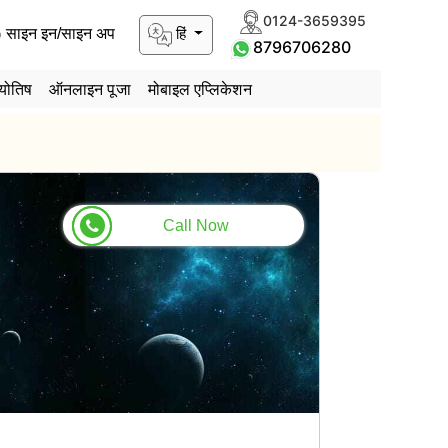
0124-3659395
हिं
साइन इन/साइन अप
8796706280
योतिष
ऑनलाइन पूजा
मोबाइल एप्लिकेशन
Call Now