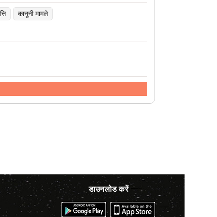
्ति
कानूनी मामले
डाउनलोड करें