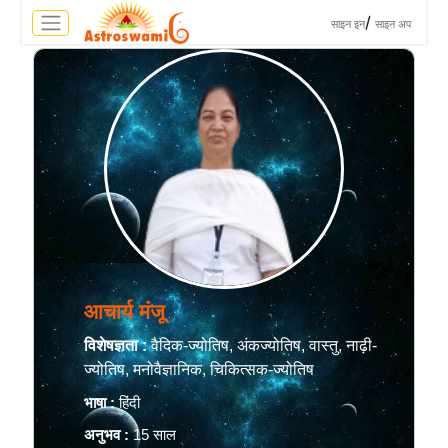
>
/
साइन इन
साइन अप
आचार्य मंजू
विशेषज्ञता :
वैदिक-ज्योतिष, अंकज्योतिष, वास्तु, नाढ़ी-
ज्योतिष, मनोवैज्ञानिक, चिकित्सक-ज्योतिष
भाषा :
हिंदी
अनुभव :
15 साल