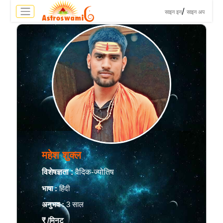
>
/
साइन इन
साइन अप
महेश शुक्ल
विशेषज्ञता :
वैदिक-ज्योतिष
भाषा :
हिंदी
अनुभव :
3 साल
₹
/मिनट