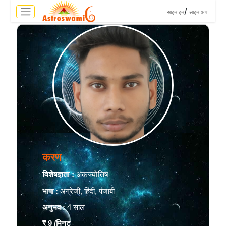
>
/
साइन इन
साइन अप
करण
विशेषज्ञता :
अंकज्योतिष
भाषा :
अंग्रेजी, हिंदी, पंजाबी
अनुभव :
4 साल
₹ 9
/मिनट