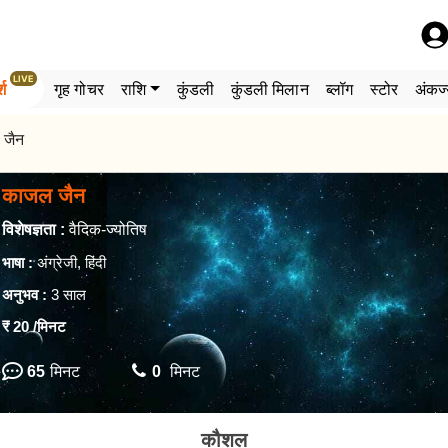
LIVE
्श
गृह गोचर
राशि
कुंडली
कुंडली मिलान
ब्लॉग
स्टोर
अंकज्
 जैन
काजल जैन
विशेषज्ञता :
वैदिक-ज्योतिष
भाषा :
अंग्रेजी, हिंदी
अनुभव :
3 साल
₹ 20
/मिनट
65
मिनट
0
मिनट
कौशल