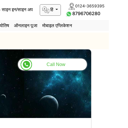
0124-3659395
हिं
साइन इन/साइन अप
8796706280
योतिष
ऑनलाइन पूजा
मोबाइल एप्लिकेशन
Call Now