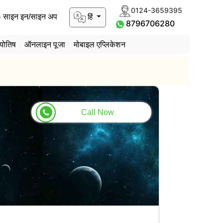
0124-3659395
हिं
साइन इन/साइन अप
8796706280
योतिष
ऑनलाइन पूजा
मोबाइल एप्लिकेशन
Call Now