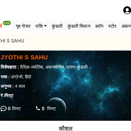
LIVE
्श
गृह गोचर
राशि
कुंडली
कुंडली मिलान
ब्लॉग
स्टोर
अंकज्
HI S SAHU
JYOTHI S SAHU
विशेषज्ञता :
वैदिक-ज्योतिष, अंकज्योतिष, प्रश्न-कुंडली
भाषा :
अंग्रेजी, हिंदी
अनुभव :
4 साल
₹
/मिनट
0
मिनट
0
मिनट
कौशल