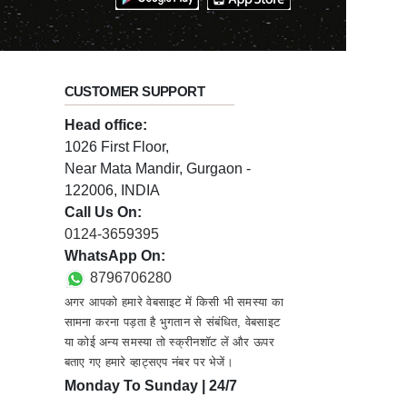
CUSTOMER SUPPORT
Head office:
1026 First Floor,
Near Mata Mandir, Gurgaon -
122006, INDIA
Call Us On:
0124-3659395
WhatsApp On:
8796706280
अगर आपको हमारे वेबसाइट में किसी भी समस्या का
सामना करना पड़ता है भुगतान से संबंधित, वेबसाइट
या कोई अन्य समस्या तो स्क्रीनशॉट लें और ऊपर
बताए गए हमारे व्हाट्सएप नंबर पर भेजें।
Monday To Sunday | 24/7