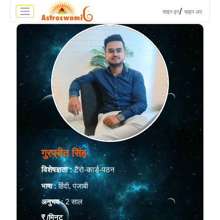
>
/
साइन इन
साइन अप
गुरप्रीत सिंह
विशेषज्ञता :
टैरो-कार्ड-पठन
भाषा :
हिंदी, पंजाबी
अनुभव :
2 साल
₹
/मिनट