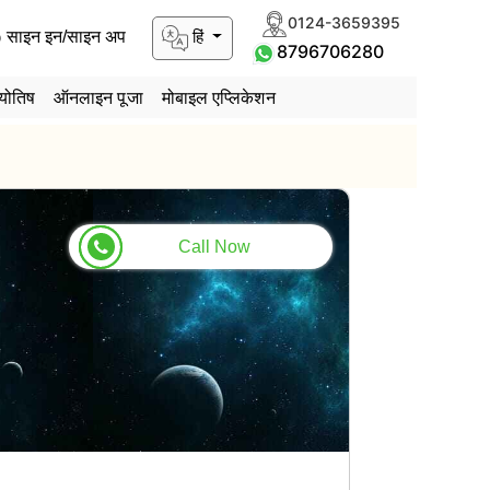
0124-3659395
हिं
साइन इन/साइन अप
8796706280
योतिष
ऑनलाइन पूजा
मोबाइल एप्लिकेशन
Call Now