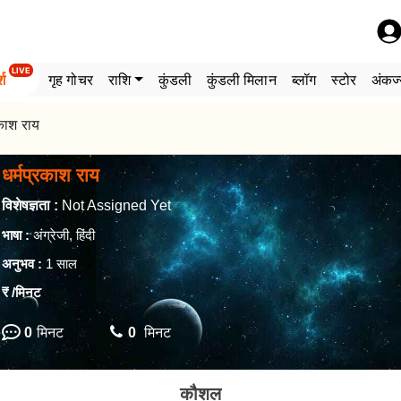
LIVE
्श
गृह गोचर
राशि
कुंडली
कुंडली मिलान
ब्लॉग
स्टोर
अंकज्
रकाश राय
धर्मप्रकाश राय
विशेषज्ञता :
Not Assigned Yet
भाषा :
अंग्रेजी, हिंदी
अनुभव :
1 साल
₹
/मिनट
0
मिनट
0
मिनट
कौशल