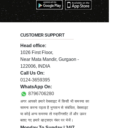
CUSTOMER SUPPORT
Head office:
1026 First Floor,
Near Mata Mandir, Gurgaon -
122006, INDIA
Call Us On:
0124-3659395
WhatsApp On:
8796706280
अगर आपको हमारे वेबसाइट में किसी भी समस्या का
सामना करना पड़ता है भुगतान से संबंधित, वेबसाइट
या कोई अन्य समस्या तो स्क्रीनशॉट लें और ऊपर
बताए गए हमारे व्हाट्सएप नंबर पर भेजें।
Monday To Sunday | 24/7