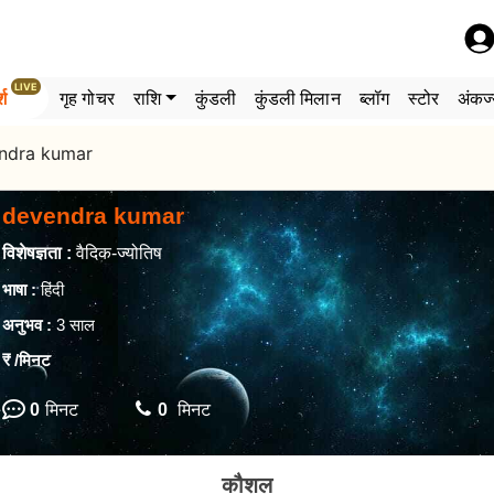
LIVE
्श
गृह गोचर
राशि
कुंडली
कुंडली मिलान
ब्लॉग
स्टोर
अंकज्
ndra kumar
devendra kumar
विशेषज्ञता :
वैदिक-ज्योतिष
भाषा :
हिंदी
अनुभव :
3 साल
₹
/मिनट
0
मिनट
0
मिनट
कौशल