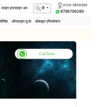
0124-3659395
हिं
साइन इन/साइन अप
8796706280
योतिष
ऑनलाइन पूजा
मोबाइल एप्लिकेशन
Call Now