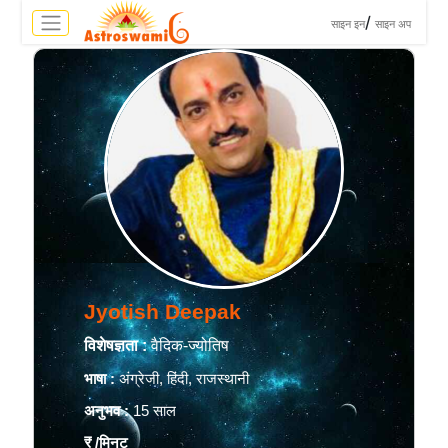
>
/
साइन इन
साइन अप
Jyotish Deepak
विशेषज्ञता :
वैदिक-ज्योतिष
भाषा :
अंग्रेजी, हिंदी, राजस्थानी
अनुभव :
15 साल
₹
/मिनट