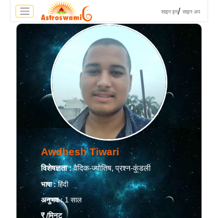
>
/
साइन इन
साइन अप
Awdhesh Tiwari
विशेषज्ञता :
वैदिक-ज्योतिष, प्रश्न-कुंडली
भाषा :
हिंदी
अनुभव :
1 साल
₹
/मिनट