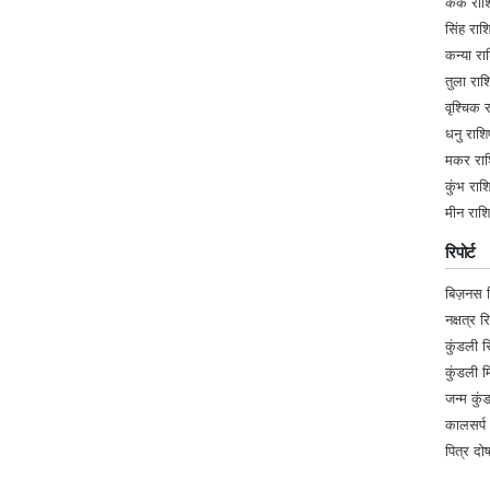
कर्क र
सिंह र
★★★★★
A
कन्या 
Monday, 21 October 2024
तुला र
वृश्चिक
★★★★★
धनु रा
A
मकर रा
Monday, 21 October 2024
कुंभ र
मीन रा
★★★★★
R
रिपोर्ट
Monday, 21 October 2024
very great service thank you
बिज़नस रि
नक्षत्र रि
कुंडली रि
★★★★★
B
कुंडली 
Thursday, 02 May 2024
जन्म कुं
aapne guruji guide Kiya hai bahut bahut
कालसर्प 
पित्र दोष
★★★★★
A