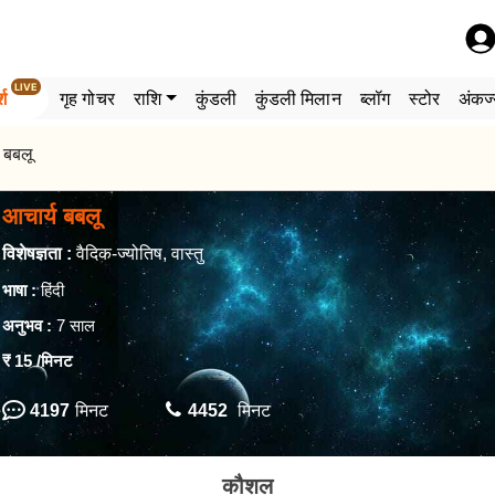
LIVE
्श
गृह गोचर
राशि
कुंडली
कुंडली मिलान
ब्लॉग
स्टोर
अंकज्
 बबलू
आचार्य बबलू
विशेषज्ञता :
वैदिक-ज्योतिष, वास्तु
भाषा :
हिंदी
अनुभव :
7 साल
₹ 15
/मिनट
4197
मिनट
4452
मिनट
कौशल