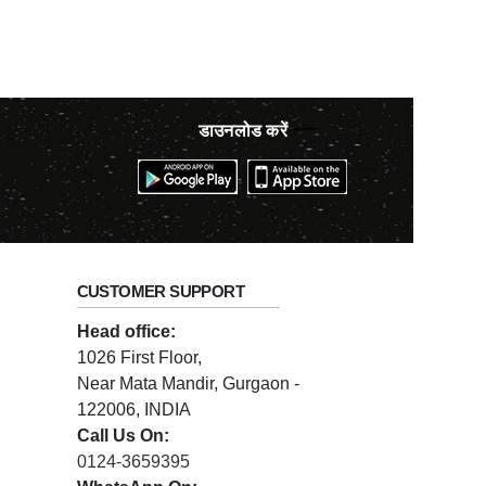
डाउनलोड करें
CUSTOMER SUPPORT
Head office:
1026 First Floor,
Near Mata Mandir, Gurgaon -
122006, INDIA
Call Us On:
0124-3659395