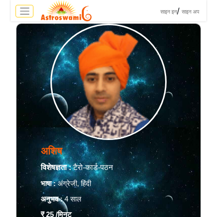
>
/
साइन इन
साइन अप
अशिष
विशेषज्ञता :
टैरो-कार्ड-पठन
भाषा :
अंग्रेजी, हिंदी
अनुभव :
4 साल
₹ 25
/मिनट