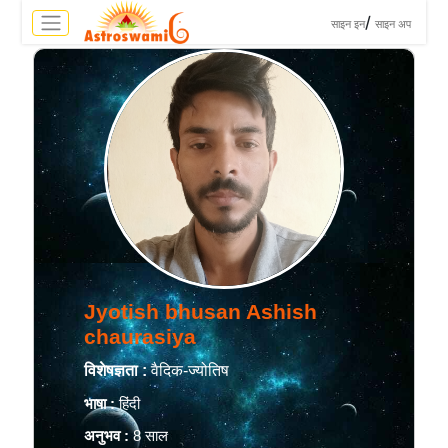
>
/
साइन इन
साइन अप
Jyotish bhusan Ashish
chaurasiya
विशेषज्ञता :
वैदिक-ज्योतिष
भाषा :
हिंदी
अनुभव :
8 साल