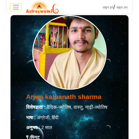
>
/
साइन इन
साइन अप
Arjun kalpanath sharma
विशेषज्ञता :
वैदिक-ज्योतिष, वास्तु, नाढ़ी-ज्योतिष
भाषा :
अंग्रेजी, हिंदी
अनुभव :
2 साल
₹
/मिनट