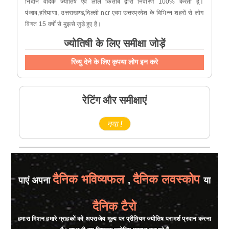
निदान वैदिक ज्योतिष एवं लाल किताब द्वारो निवारण 100% करता हूँ।
पंजाब,हरियाणा, उत्तराखण्ड,दिल्ली ncr एवम उत्तरप्रदेश के विभिन्न शहरों से लोग
विगत 15 वर्षों से मुझसे जुड़े हुए है।
ज्योतिषी के लिए समीक्षा जोड़ें
रिव्यु देने के लिए कृपया लोग इन करे
रेटिंग और समीक्षाएं
नया !
दैनिक भविष्यफल
दैनिक लवस्कोप
पाएं अपना
,
या
दैनिक टैरो
हमारा मिशन हमारे ग्राहकों को अपराजेय मूल्य पर प्रीमियम ज्योतिष परामर्श प्रदान करना