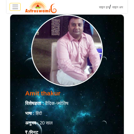
>
/
साइन इन
साइन अप
Amit thakur
विशेषज्ञता :
वैदिक-ज्योतिष
भाषा :
हिंदी
अनुभव :
20 साल
₹
/मिनट