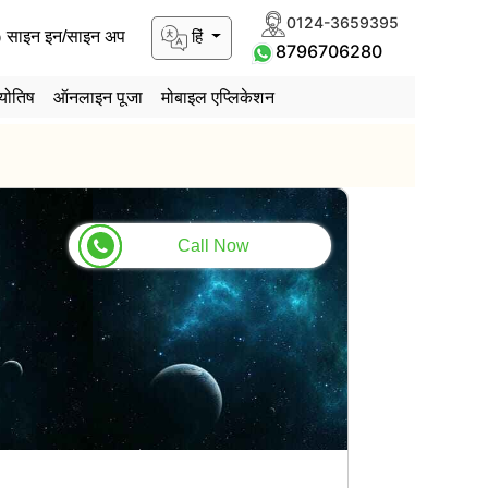
0124-3659395
हिं
साइन इन/साइन अप
8796706280
योतिष
ऑनलाइन पूजा
मोबाइल एप्लिकेशन
Call Now