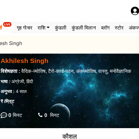
LIVE
्श
गृह गोचर
राशि
कुंडली
कुंडली मिलान
ब्लॉग
स्टोर
अंकज्
lesh Singh
Akhilesh Singh
विशेषज्ञता :
वैदिक-ज्योतिष, टैरो-कार्ड-पठन, अंकज्योतिष, वास्तु, मनोवैज्ञानिक
भाषा :
अंग्रेजी, हिंदी
अनुभव :
4 साल
₹
/मिनट
0
मिनट
0
मिनट
कौशल