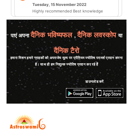
Tuesday, 15 November 2022
Highly recommended Best knowledge
★★★★★
T
दैनिक भविष्यफल
दैनिक लवस्कोप
पाएं अपना
,
या
Tuesday, 15 November 2022
Very good Astrologer. Clear and concise in
दैनिक टैरो
explaining the charts and suggesting easy
remedies.
हमारा मिशन हमारे ग्राहकों को अपराजेय मूल्य पर प्रीमियम ज्योतिष परामर्श प्रदान करना
है। साथ ही हम निशुल्क ज्योतिष प्रदान कर रहे हैं
डाउनलोड करें