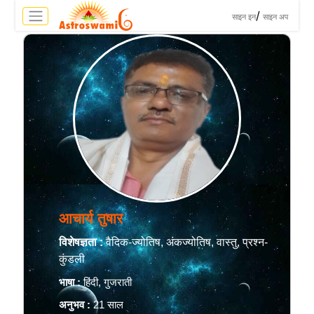
>
/
साइन इन
साइन अप
आचार्य तुषार
विशेषज्ञता :
वैदिक-ज्योतिष, अंकज्योतिष, वास्तु, प्रश्न-
कुंडली
भाषा :
हिंदी, गुजराती
अनुभव :
21 साल