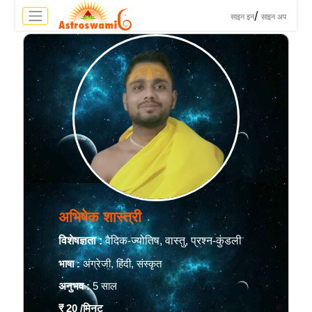
>
/
साइन इन
साइन अप
अभिषेक शास्त्री
विशेषज्ञता :
वैदिक-ज्योतिष, वास्तु, प्रश्न-कुंडली
भाषा :
अंग्रेजी, हिंदी, संस्कृत
अनुभव :
5 साल
₹ 20
/मिनट