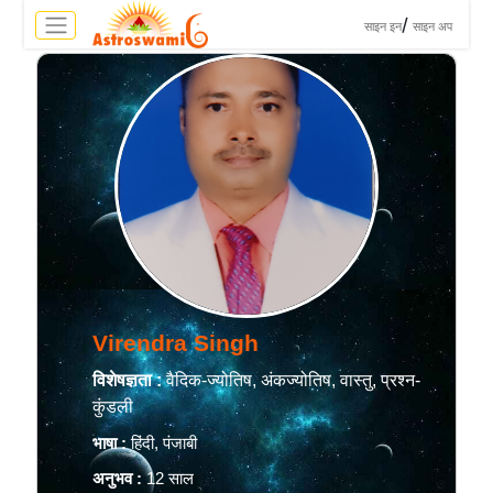
>
/
साइन इन
साइन अप
Virendra Singh
विशेषज्ञता :
वैदिक-ज्योतिष, अंकज्योतिष, वास्तु, प्रश्न-
कुंडली
भाषा :
हिंदी, पंजाबी
अनुभव :
12 साल