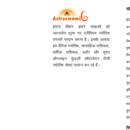
र
दै
हमारा मिशन हमारे ग्राहकों को
सप
अपराजेय मूल्य पर प्रीमियम ज्योतिष
र
परामर्श प्रदान करना है। इसके अलावा
मे
हम दैनिक ज्योतिष, साप्ताहिक राशिफल,
वृ
वार्षिक राशिफल, ब्लॉग और मुफ्त
मि
ऑनलाइन कुंडली सॉफ्टवेयर जैसी
कर
ज्योतिष सेवाएं प्रदान कर रहे हैं।
सि
कन
तु
वृ
धन
म
कु
मी
रिप