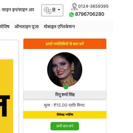
0124-3659395
हिं
साइन इन/साइन अप
8796706280
योतिष
ऑनलाइन पूजा
मोबाइल एप्लिकेशन
हमारे ज्योतिषियों से बात करें
रितु शर्मा सिंह
मूल्य : ₹15.00 प्रति मिनट.
विशेषज्ञ ज्योतिष
अभी बात करे