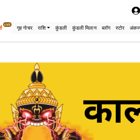
LIVE
्श
गृह गोचर
राशि
कुंडली
कुंडली मिलान
ब्लॉग
स्टोर
अंकज्