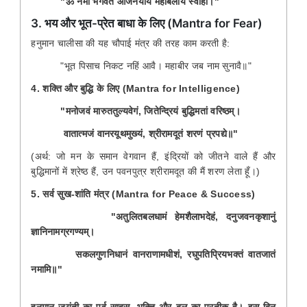
"ॐ नमो भगवते आंजनेयाय महाबलाय स्वाहा।"
3. भय और भूत-प्रेत बाधा के लिए (Mantra for Fear)
हनुमान चालीसा की यह चौपाई मंत्र की तरह काम करती है:
"भूत पिसाच निकट नहिं आवै। महाबीर जब नाम सुनावै॥"
4. शक्ति और बुद्धि के लिए (Mantra for Intelligence)
"मनोजवं मारुततुल्यवेगं, जितेन्द्रियं बुद्धिमतां वरिष्ठम्।
वातात्मजं वानरयूथमुख्यं, श्रीरामदूतं शरणं प्रपद्ये॥"
(अर्थ: जो मन के समान वेगवान हैं, इंद्रियों को जीतने वाले हैं और
बुद्धिमानों में श्रेष्ठ हैं, उन पवनपुत्र श्रीरामदूत की मैं शरण लेता हूँ।)
5. सर्व सुख-शांति मंत्र (Mantra for Peace & Success)
"अतुलितबलधामं हेमशैलाभदेहं, दनुजवनकृशानुं
ज्ञानिनामग्रगण्यम्।
सकलगुणनिधानं वानराणामधीशं, रघुपतिप्रियभक्तं वातजातं
नमामि॥"
हनुमान जयंती का पर्व साहस, भक्ति और बल का प्रतीक है। इस दिन