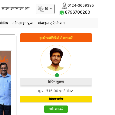
0124-3659395
हिं
साइन इन/साइन अप
8796706280
योतिष
ऑनलाइन पूजा
मोबाइल एप्लिकेशन
हमारे ज्योतिषियों से बात करें
हमार
विपिन शुक्ला
Cha
मूल्य : ₹15.00 प्रति मिनट.
मूल्
विशेषज्ञ ज्योतिष
अभी बात करे