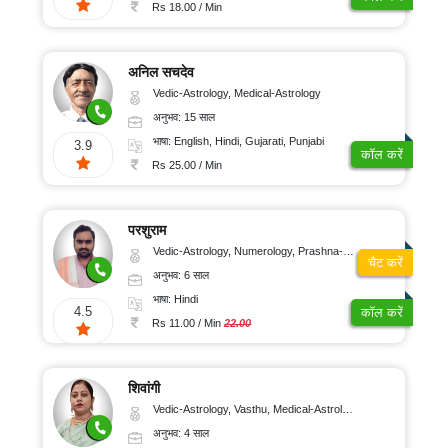
100/
ऑनलाइन
Rs 18.00 / Min
पूजा
मिनट
रुद्राक्ष
और
अनिल सचदेव
रत्न
Vedic-Astrology, Medical-Astrology
ग्रहों
अनुभव: 15 साल
का
गोचर
भाषा: English, Hindi, Gujarati, Punjabi
3.9
कॉल करें
ज्योतिष
Rs 25.00 / Min
लेख
अंकज्योतिष
परशुराम
Vedic-Astrology, Numerology, Prashna-Kundali
चैट करें
अनुभव: 6 साल
100%
भाषा: Hindi
गुप्त
4.5
कॉल करें
Rs 11.00 / Min
22.00
सुरक्षित
भुगतान
शिवांगी
Vedic-Astrology, Vasthu, Medical-Astrology
ग्राहक
अनुभव: 4 साल