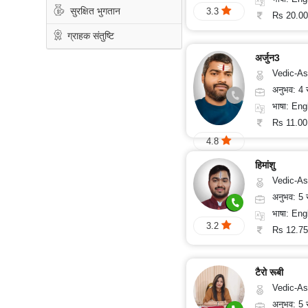
100/
ऑनलाइन
पूजा
सुरक्षित भुगतान
3.3
Rs 20.00
मिनट
रुद्राक्ष
ग्राहक संतुष्टि
और
रत्न
अर्जुन3
Vedic-Astrolog
ग्रहों
का
अनुभव: 4
गोचर
भाषा: Eng
ज्योतिष
लेख
Rs 11.00
4.8
अंकज्योतिष
हिमांशु
Vedic-Astrology, Vasthu, Med
100%
अनुभव: 5
गुप्त
भाषा: English, Hin
3.2
Rs 12.75
सुरक्षित
भुगतान
टैरो रूबी
Vedic-Astrology, Tar
ग्राहक
अनुभव: 5