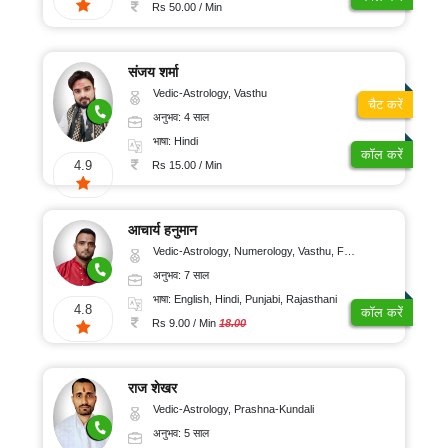
100/
ऑनलाइन
Rs 50.00 / Min
पूजा
मिनट
रुद्राक्ष
और
संजय शर्मा
रत्न
Vedic-Astrology, Vasthu
चैट करें
ग्रहों
अनुभव: 4 साल
का
गोचर
भाषा: Hindi
कॉल करें
4.9
ज्योतिष
Rs 15.00 / Min
लेख
अंकज्योतिष
आचार्य हनुमान
Vedic-Astrology, Numerology, Vasthu, Fengshui, Psychology
अनुभव: 7 साल
100%
भाषा: English, Hindi, Punjabi, Rajasthani
गुप्त
4.8
कॉल करें
Rs 9.00 / Min
18.00
सुरक्षित
भुगतान
राज शेखर
Vedic-Astrology, Prashna-Kundali
ग्राहक
अनुभव: 5 साल