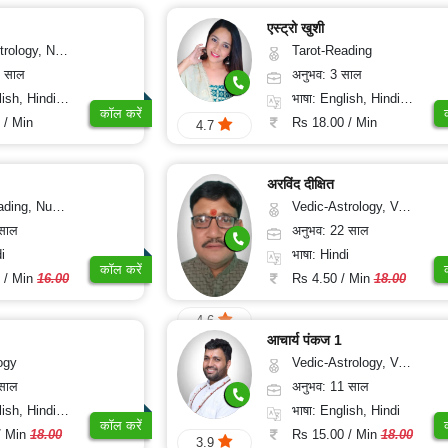
एस्ट्रो खुशी
ogy, Psychology, Medical-Astrology, Prashna-Kundali
Tarot-Reading
0 साल
अनुभव: 3 साल
di, Bengali, Sanskrit
भाषा: English, Hindi, Gujarati
कॉल करें
 / Min
Rs 18.00 / Min
4.7
अरविंद दीक्षित
g, Numerology
Vedic-Astrology, Vasthu
 साल
अनुभव: 22 साल
i
भाषा: Hindi
कॉल करें
 / Min
16.00
Rs 4.50 / Min
18.00
4.6
आचार्य पंकज 1
ogy
Vedic-Astrology, Vasthu
 साल
अनुभव: 11 साल
, Hindi, Punjabi
भाषा: English, Hindi
कॉल करें
/ Min
18.00
Rs 15.00 / Min
18.00
3.9