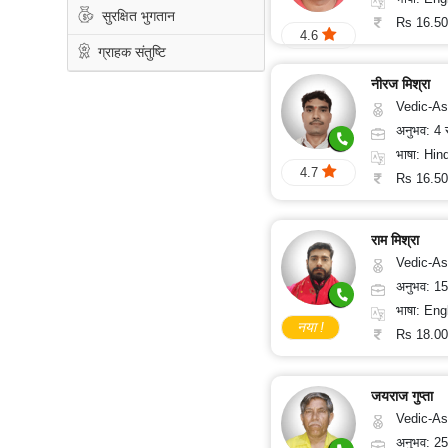
100/
ऑनलाइन
पूजा
सुरक्षित भुगतान
Rs 16.50
मिनट
4.6
रुद्राक्ष
ग्राहक संतुष्टि
और
रत्न
नीरज मिश्रा
Vedic-Astrolo
ग्रहों
का
अनुभव: 4
गोचर
भाषा: Hind
ज्योतिष
4.7
लेख
Rs 16.50
अंकज्योतिष
राम मिश्रा
Vedic-Astrology
100%
अनुभव: 1
गुप्त
भाषा: English,
नया !
Rs 18.00
सुरक्षित
भुगतान
जयराज गुप्ता
Vedic-As
ग्राहक
अनुभव: 2