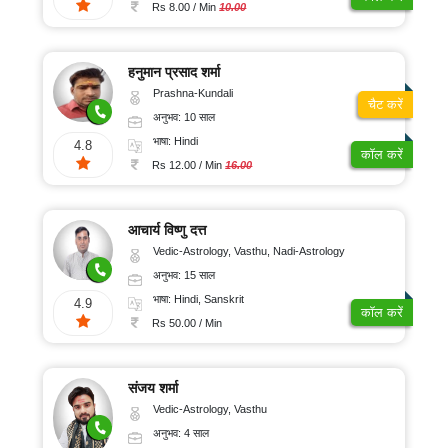
100/
ऑनलाइन
Rs 8.00 / Min
10.00
पूजा
मिनट
रुद्राक्ष
और
हनुमान प्रसाद शर्मा
रत्न
Prashna-Kundali
चैट करें
ग्रहों
अनुभव: 10 साल
का
गोचर
भाषा: Hindi
4.8
कॉल करें
ज्योतिष
Rs 12.00 / Min
16.00
लेख
अंकज्योतिष
आचार्य विष्णु दत्त
Vedic-Astrology, Vasthu, Nadi-Astrology
अनुभव: 15 साल
100%
भाषा: Hindi, Sanskrit
गुप्त
4.9
कॉल करें
Rs 50.00 / Min
सुरक्षित
भुगतान
संजय शर्मा
Vedic-Astrology, Vasthu
ग्राहक
अनुभव: 4 साल