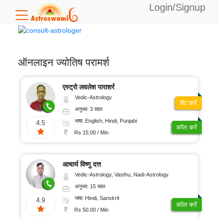
Login/Signup
उपलब्ध
बैलेंस:
0
ऑनलाइन ज्योतिष परामर्श
विशेषज्ञता
एस्ट्रो लवलेश पाराशर्र
Vedic-Astrology
चैट करें
अनुभव: 3 साल
वैदिक
भाषा
भाषा: English, Hindi, Punjabi
4.5
ज्योतिष
कॉल करें
Rs 15.00 / Min
टैरो
अंग्रेजी
कार्ड
अनुभव
पठन
आचार्य विष्णु दत्त
हिंदी
Vedic-Astrology, Vasthu, Nadi-Astrology
अंकज्योतिष
बंगाली
5-
कॉल
अनुभव: 15 साल
10
वास्तु
दर
भाषा: Hindi, Sanskrit
तेलुगु
4.9
साल
कॉल करें
Rs 50.00 / Min
फेंगशुई
कन्नड़