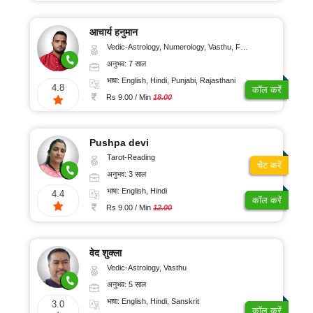
11-
₹
नाढ़ी
मुख्य
15
तमिल
पृष्ठ
10-
ज्योतिष
साल
आचार्य हनुमान
20/
मलयालम
यह
Vedic-Astrology, Numerology, Vasthu, Fengshui, Psychology
मनोवैज्ञानिक
16-
काम
मिनट
किस
अनुभव: 7 साल
मराठी
20
प्रकार
चिकित्सक
₹
करता
भाषा: English, Hindi, Punjabi, Rajasthani
साल
4.8
है?
कॉल करें
ज्योतिष
गुजराती
21-
Rs 9.00 / Min
18.00
21-
30/
राशिफल
बृक्ष
पंजाबी
2021
25
मिनट
ज्योतिष
साल
Pushpa devi
ओडिया
फ्री
₹
कुंडली
प्रश्न
Tarot-Reading
26-
31-
चैट करें
संस्कृत
कुंडली
अनुभव: 3 साल
ऑफर
30
40/
राजस्थानी
भाषा: English, Hindi
साल
मिनट
4.4
कॉल करें
अंग्रेज़ी
Rs 9.00 / Min
12.00
में
31-
₹
स्विच
करें
50
41-
साल
50/
ज्योतिषी
वेद शुक्ला
से
मिनट
कॉल
Vedic-Astrology, Vasthu
पर
बात
अनुभव: 5 साल
₹
करें
51-
भाषा: English, Hindi, Sanskrit
3.0
कॉल करें