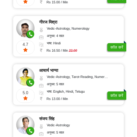
100/
ऑनलाइन
Rs 15.00 / Min
पूजा
मिनट
रुद्राक्ष
और
नीरज मिश्रा
रत्न
Vedic-Astrology, Numerology
ग्रहों
अनुभव: 4 साल
का
गोचर
भाषा: Hindi
4.7
कॉल करें
ज्योतिष
Rs 16.50 / Min
22.00
लेख
अंकज्योतिष
आचार्य भाग्या
Vedic-Astrology, Tarot-Reading, Numerology, Vasthu, Prashna-Kundali
अनुभव: 5 साल
100%
भाषा: English, Hindi, Telugu
गुप्त
5.0
कॉल करें
Rs 13.00 / Min
सुरक्षित
भुगतान
संजय सिंह
Vedic-Astrology
ग्राहक
अनुभव: 5 साल