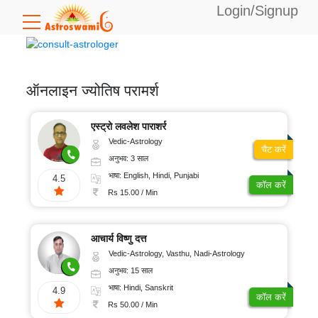
Login/Signup
उपलब्ध
बैलेंस:
0
ऑनलाइन ज्योतिष परामर्श
विशेषज्ञता
एस्ट्रो लवलेश पाराशर्र
Vedic-Astrology
चैट करें
अनुभव: 3 साल
वैदिक
भाषा
भाषा: English, Hindi, Punjabi
4.5
ज्योतिष
कॉल करें
Rs 15.00 / Min
टैरो
अंग्रेजी
कार्ड
अनुभव
पठन
आचार्य विष्णु दत्त
हिंदी
Vedic-Astrology, Vasthu, Nadi-Astrology
अंकज्योतिष
बंगाली
5-
कॉल
अनुभव: 15 साल
10
वास्तु
दर
भाषा: Hindi, Sanskrit
तेलुगु
4.9
साल
कॉल करें
Rs 50.00 / Min
फेंगशुई
कन्नड़