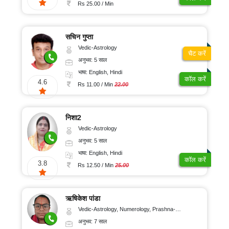
100/
ऑनलाइन
Rs 25.00 / Min
पूजा
मिनट
रुद्राक्ष
और
सचिन गुप्ता
रत्न
Vedic-Astrology
चैट करें
ग्रहों
अनुभव: 5 साल
का
गोचर
भाषा: English, Hindi
कॉल करें
4.6
ज्योतिष
Rs 11.00 / Min
22.00
लेख
अंकज्योतिष
निशा2
Vedic-Astrology
अनुभव: 5 साल
100%
भाषा: English, Hindi
गुप्त
कॉल करें
3.8
Rs 12.50 / Min
25.00
सुरक्षित
भुगतान
ऋषिकेश पांडा
Vedic-Astrology, Numerology, Prashna-Kundali
ग्राहक
अनुभव: 7 साल