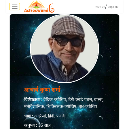
>
/
साइन इन
साइन अप
आचार्य कृष्ण शर्मा
विशेषज्ञता :
वैदिक-ज्योतिष, टैरो-कार्ड-पठन, वास्तु,
मनोवैज्ञानिक, चिकित्सक-ज्योतिष, बृक्ष-ज्योतिष
भाषा :
अंग्रेजी, हिंदी, पंजाबी
अनुभव :
35 साल