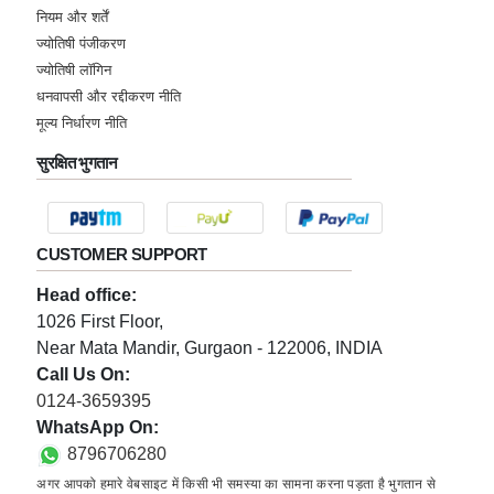
नियम और शर्तें
dhanyavaad guru Ji hamne aapko aapna
ज्योतिषी पंजीकरण
guru maan liya hain
ज्योतिषी लॉगिन
धनवापसी और रद्दीकरण नीति
★★★★★
R
मूल्य निर्धारण नीति
Tuesday, 16 August 2022
सुरक्षित भुगतान
hame bahut pta laga guru Ji hame app ko
namaste
★★★★★
R
CUSTOMER SUPPORT
Tuesday, 16 August 2022
Head office:
nice to give me advise very happy so see
1026 First Floor,
here sir bless me
Near Mata Mandir, Gurgaon - 122006, INDIA
Call Us On:
★★★★★
G
0124-3659395
Tuesday, 16 August 2022
WhatsApp On:
very good advise thanx sir
8796706280
अगर आपको हमारे वेबसाइट में किसी भी समस्या का सामना करना पड़ता है भुगतान से