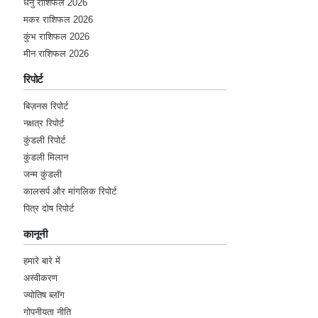
धनु राशिफल 2026
मकर राशिफल 2026
★★★★★
R
कुंभ राशिफल 2026
मीन राशिफल 2026
Saturday, 15 October 2022
jai ho guru dev
रिपोर्ट
बिज़नस रिपोर्ट
★★★★★
R
नक्षत्र रिपोर्ट
Saturday, 15 October 2022
कुंडली रिपोर्ट
very good bahut aacha lag abaat karke Puri
कुंडली मिलान
detail dete hain
जन्म कुंडली
कालसर्प और मांगलिक रिपोर्ट
★★★★★
A
पित्र दोष रिपोर्ट
Wednesday, 17 August 2022
कानूनी
sir thanx for give me suggestion please
remdies bta de plz sir
हमारे बारे में
अस्वीकरण
★★★★★
R
ज्योतिष ब्लॉग
गोपनीयता नीति
Tuesday, 16 August 2022