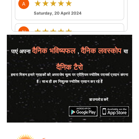
★★★★★
A
Saturday, 20 April 2024
★★★★★
N
Friday, 19 April 2024
दैनिक भविष्यफल
दैनिक लवस्कोप
पाएं अपना
,
या
★★★★★
S
दैनिक टैरो
Thursday, 14 March 2024
हमारा मिशन हमारे ग्राहकों को अपराजेय मूल्य पर प्रीमियम ज्योतिष परामर्श प्रदान करना
🙏🙏⭐⭐⭐⭐⭐⭐⭐👌
है। साथ ही हम निशुल्क ज्योतिष प्रदान कर रहे हैं
★★★★★
H
डाउनलोड करें
Tuesday, 21 November 2023
★★★★★
H
Friday, 07 April 2023
mera first attempt h