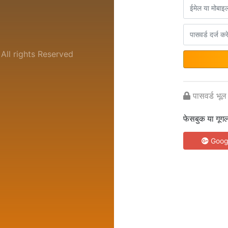
ll rights Reserved
पासवर्ड भूल
फेसबुक या गूग
Goog