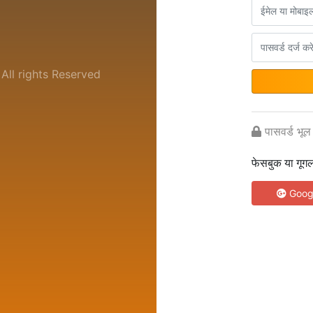
ll rights Reserved
पासवर्ड भूल
फेसबुक या गूग
Goog